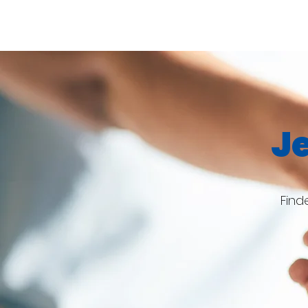
Je
Find