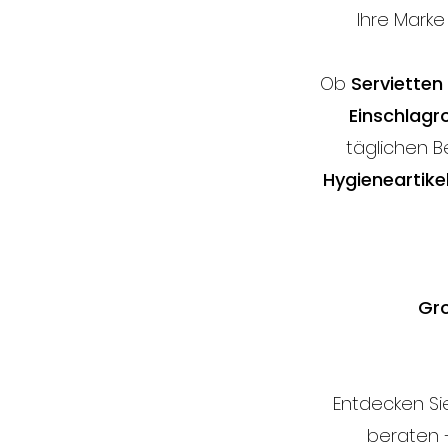
Ihre Marke
Ob
Servietten
Einschlagr
täglichen B
Hygieneartike
Gro
Entdecken Si
beraten