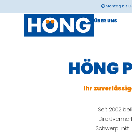
🕗 Montag bis Do
ÜBER UNS
HÖNG P
Ihr zuverlässi
Seit 2002 be
Direktvermar
Schwerpunkt l