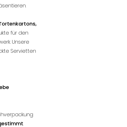
äsentieren.
Tortenkartons,
ukte für den
werk. Unsere
kte Servietten
iebe
schverpackung
bgestimmt
.