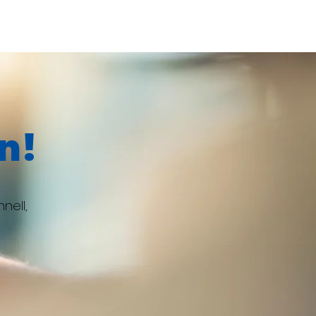
n!
nell,